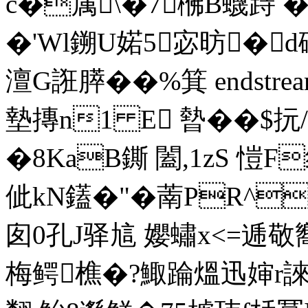
c�属\�7梻B蠛跱 
�'Wl鎙U婼5宓昉�d
澶G誑膵��%箕 endstream
墊摶n1 E 暬��$抏 /`
�8KaB鐁 闔,1zS 愷F
佌kN鑉�"�萳PR^
囱0孔J驿訄 孆蟰x<=逓敬
梅鳄樵�?鯫踚熅迅婶r誺 ╄