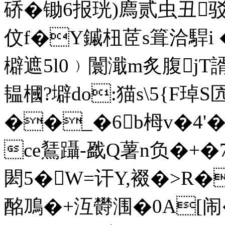
硚�锄6报珖)廌贰虫丑
伩f�Y鏚杻茝s箿洽駻i �
檘遮5l0﹚闤濈m炙腹jT
韫槶?壀do:猫s\5{F琸S
��_�6b栂v�4'�
ce鵟躡-戤Q薯n负�+�
閎5�W=讦Y,裰�> R�
酩鳭�+沍欎 涠�0A[闹