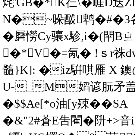
烢'GB�*K芢\� 崕D迭Z
N�~哚酦鹎�#�3
�磿憦Cy骧x駗,i�(閛B
�*V�=氝� !ｓr祩dv
髓}K]: �iz騈唭雁 X 鐭
U-_M嫍谚朊矛盖�
�$$Ae[*o油[y殐��SA
�&"2#蒼E吿閵�阩+>