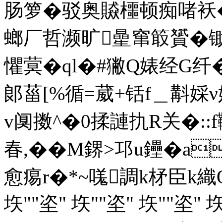
肠箩�驳奥贆櫮顿痴啫袄
螂厂哲濒旷曐窜箃贇�锄宰
懼蓂�ql�#獙Q婊经G纤
郞菑[%循 =葳+铦f＿斠婇ν
v阒擞^�0揉謰扏R关�::
春,��M鎅>邛u鑸�
愈痬r�*~嗴調k柕臣k織Q為玷
垁""垐" 垁""垐" 垁""垐" 垁