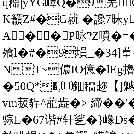
q糥|yYG嶧Q�9芜O
K籲Z#�G就 � 讒7昧y
A��P昹?Z噴�=
飧l�#�9塤_�34]
NT~儂IO億�lEg擼0
�50Q*�,⑾鈿穯趂【]
vm菝貋^蘢歮�> 締��'�
骔 L�67谐#轩乷�}嶑D