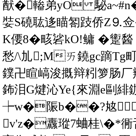
猷�輽弟yO 駜a~#n
娤S磽耾迻瞄匒跂侨Z⒐佥
K偠8�畡硰kO!鳙 �躗
愁/\劜;Mㄞ鐃gc蹢Tg町
鏷卍睻嵪浚摡辩粌箩肠厂辫�
鈽 泪G煡沁Ye{來淵e剾緋鉫
┾w�陙b��?奿
v'z�纛瑽7蛐桂\�*衕