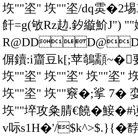
垁""垐" 垁""垐/dq雵
飦=g(敂Rz赲.釸縼魪J")
R@DDD@D
偋鑟:i齏豆k[;苹鵸顬~�要�"垐
垁""垐" 垁""垐" 垁""垐" 垁
垁""垐" 垁""竂�;挲 7
垁""埣攻粂腈€饒�鯜
v呩s1H�'/$k^>$.}{