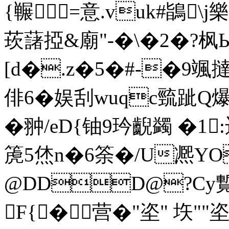
{冁=意.vuk#鴲
莰藷掗&廟"-�\�2�?
[d�.z�5�#-�9颯
俳6�娱刮wuqc巰跐Q爆
�翀/eD{铀9玪齯蠲 
箎5烋n�6筡� /U凞YO
@DDD@?Cy
F{�营�"垐" 垁""垐" 