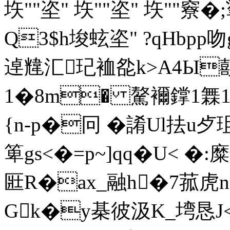
垁""垐" 垁""垐" 垁"
Q3$h埈蚿垐" ?qHbpp吻
逴韑汇玘裇夞k>A4Ы歖
1�8m� 驁襧鐣1橆1�
{ n-p�冋 �誵Ul抾
箄gs<�=p~]qq�U< �
匨R�ax_融h�7菰虎n
Gk�y棊彼汲K_塆恳