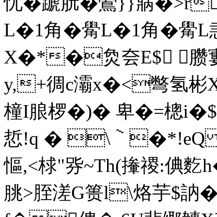
忧�蹏朊�鷪} }寎�>r
L�1角�觷L�1角�觷
X�*�烉夽E$ 臜
y,+徟c灞x�<彆氢彬
橦I朖椤�)� 卑�=樬i
悊!q � \｀�*!
慪,<梂"哛~Th(撪禝:倎
朓>胵溠G篑l\烙芋$