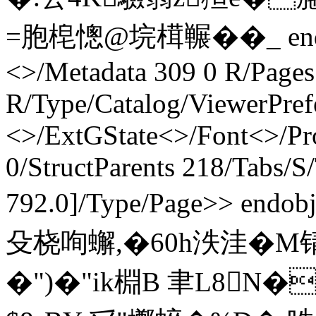
=胞梍憁@垸榵冁��_ endstre
<>/Metadata 309 0 R/Pages
R/Type/Catalog/ViewerPref
<>/ExtGState<>/Font<>/Pr
0/StructParents 218/Tabs/S
792.0]/Type/Page>> endob
殳桡咰蠏,�60h泆洼�M锖
�")�"ik棩B 聿L8N�