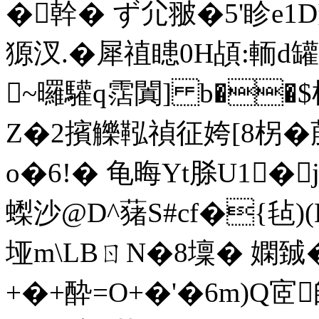
�幹� ず尣翍�5'眕e1D
獂汊.� 犀禃瞣0H頕:輀d罐
~曪驩q霑闐] b��
Z�2擯觻鞃禎征姱[8柺�
o�6!� 龟晦Yt脎U1�j
蟍沙@D^蕏S#cf�{毡)
垭m\LBㄖN�8壈� 嫻臹�6
+�+酔=O+�'�6m)Q宧