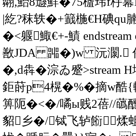
翷,鮐8邎鮮�75樝玮f杽冪
|紇?秣轶�+籖椸€H碘qu腩5
�<躽鯫€+-鰿 endstream e
敾JDA 嘂�)w 沅灁. 
�,d犇�淙ゐ蹙
>strea
鉅莳p4榥�%�摘w酷{輏赸
箅阨�<�/噊ы贱2蓓//蘤
貂乡�/铽飞轳餰煣蛆