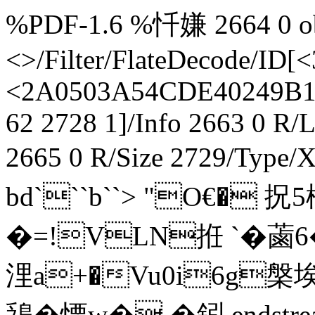
%PDF-1.6 %忏嫌 2664 0 obj
<>/Filter/FlateDecode/
<2A0503A54CDE40249B1
62 2728 1]/Info 2663 0 R/
2665 0 R/Size 2729/Type/
bd```b``> "O€� 
�=!VLN拰 `�蓾
浬a+�Vu0i6g槃
鴔�慄w� �鈏 endstream